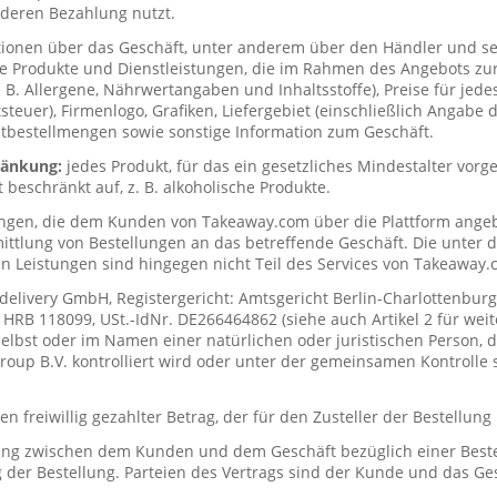
deren Bezahlung nutzt.
tionen über das Geschäft, unter anderem über den Händler und s
ie Produkte und Dienstleistungen, die im Rahmen des Angebots zur
. B. Allergene, Nährwertangaben und Inhaltsstoffe), Preise für jede
teuer), Firmenlogo, Grafiken, Liefergebiet (einschließlich Angabe d
tbestellmengen sowie sonstige Information zum Geschäft.
hränkung:
jedes Produkt, für das ein gesetzliches Mindestalter vorge
t beschränkt auf, z. B. alkoholische Produkte.
ungen, die dem Kunden von Takeaway.com über die Plattform ange
mittlung von Bestellungen an das betreffende Geschäft. Die unter
n Leistungen sind hingegen nicht Teil des Services von Takeaway.
delivery GmbH, Registergericht: Amtsgericht Berlin-Charlottenburg
RB 118099, USt.-IdNr. DE266464862 (siehe auch Artikel 2 für weit
elbst oder im Namen einer natürlichen oder juristischen Person, di
up B.V. kontrolliert wird oder unter der gemeinsamen Kontrolle s
n freiwillig gezahlter Betrag, der für den Zusteller der Bestellung
ung zwischen dem Kunden und dem Geschäft bezüglich einer Beste
 der Bestellung. Parteien des Vertrags sind der Kunde und das Ges