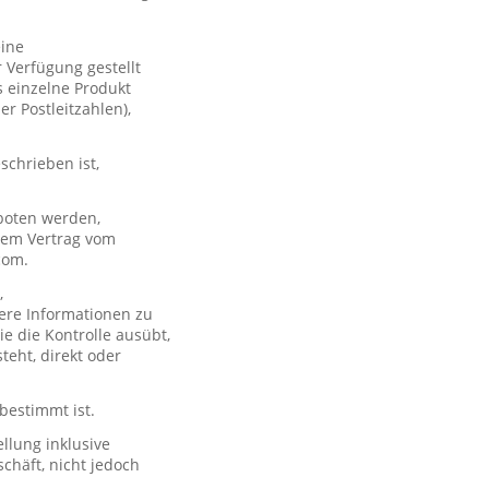
eine
 Verfügung gestellt
s einzelne Produkt
er Postleitzahlen),
schrieben ist,
boten werden,
 dem Vertrag vom
com.
,
ere Informationen zu
e die Kontrolle ausübt,
teht, direkt oder
 bestimmt ist.
llung inklusive
chäft, nicht jedoch