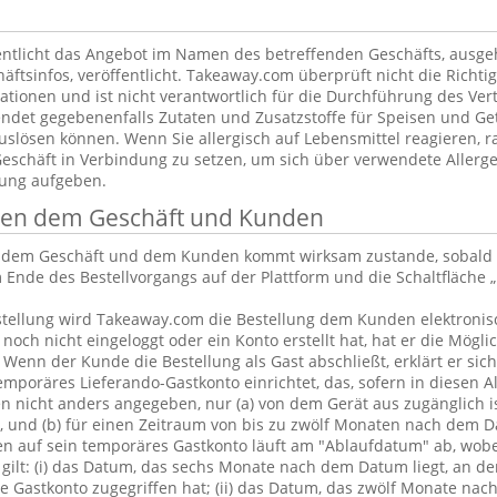
ntlicht das Angebot im Namen des betreffenden Geschäfts, ausg
äftsinfos, veröffentlicht. Takeaway.com überprüft nicht die Richtig
tionen und ist nicht verantwortlich für die Durchführung des Vert
ndet gegebenenfalls Zutaten und Zusatzstoffe für Speisen und Get
uslösen können. Wenn Sie allergisch auf Lebensmittel reagieren, ra
Geschäft in Verbindung zu setzen, um sich über verwendete Allerge
lung aufgeben.
chen dem Geschäft und Kunden
n dem Geschäft und dem Kunden kommt wirksam zustande, sobald 
 Ende des Bestellvorgangs auf der Plattform und die Schaltfläche „
tellung wird Takeaway.com die Bestellung dem Kunden elektronisc
och nicht eingeloggt oder ein Konto erstellt hat, hat er die Möglic
. Wenn der Kunde die Bestellung als Gast abschließt, erklärt er sic
emporäres Lieferando-Gastkonto einrichtet, das, sofern in diesen 
 nicht anders angegeben, nur (a) von dem Gerät aus zugänglich is
, und (b) für einen Zeitraum von bis zu zwölf Monaten nach dem D
en auf sein temporäres Gastkonto läuft am "Ablaufdatum" ab, wobe
gilt: (i) das Datum, das sechs Monate nach dem Datum liegt, an d
 Gastkonto zugegriffen hat; (ii) das Datum, das zwölf Monate nac