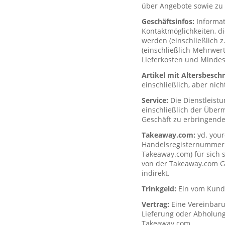
über Angebote sowie zu 
Geschäftsinfos:
Informa
Kontaktmöglichkeiten, d
werden (einschließlich z
(einschließlich Mehrwerts
Lieferkosten und Mindes
Artikel mit Altersbesc
einschließlich, aber nich
Service:
Die Dienstleist
einschließlich der Über
Geschäft zu erbringende
Takeaway.com:
yd. your
Handelsregisternummer H
Takeaway.com) für sich s
von der Takeaway.com Gro
indirekt.
Trinkgeld:
Ein vom Kunde
Vertrag:
Eine Vereinbar
Lieferung oder Abholung
Takeaway.com.