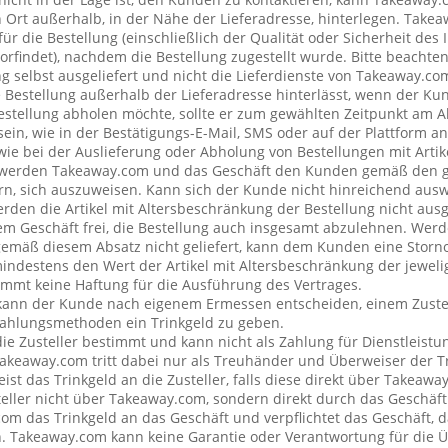
rt außerhalb, in der Nähe der Lieferadresse, hinterlegen. Tak
ür die Bestellung (einschließlich der Qualität oder Sicherheit des I
rfindet), nachdem die Bestellung zugestellt wurde. Bitte beachten 
g selbst ausgeliefert und nicht die Lieferdienste von Takeaway.c
e Bestellung außerhalb der Lieferadresse hinterlässt, wenn der Ku
Bestellung abholen möchte, sollte er zum gewählten Zeitpunkt am 
ein, wie in der Bestätigungs-E-Mail, SMS oder auf der Plattform a
wie bei der Auslieferung oder Abholung von Bestellungen mit Artik
 werden Takeaway.com und das Geschäft den Kunden gemäß den 
rn, sich auszuweisen. Kann sich der Kunde nicht hinreichend ausw
erden die Artikel mit Altersbeschränkung der Bestellung nicht ausg
 Geschäft frei, die Bestellung auch insgesamt abzulehnen. Werde
emäß diesem Absatz nicht geliefert, kann dem Kunden eine Stor
mindestens den Wert der Artikel mit Altersbeschränkung der jeweli
mt keine Haftung für die Ausführung des Vertrages.
kann der Kunde nach eigenem Ermessen entscheiden, einem Zustel
ahlungsmethoden ein Trinkgeld zu geben.
 die Zusteller bestimmt und kann nicht als Zahlung für Dienstleis
keaway.com tritt dabei nur als Treuhänder und Überweiser der Tr
t das Trinkgeld an die Zusteller, falls diese direkt über Takeawa
teller nicht über Takeaway.com, sondern direkt durch das Geschäft
om das Trinkgeld an das Geschäft und verpflichtet das Geschäft, d
n. Takeaway.com kann keine Garantie oder Verantwortung für die 