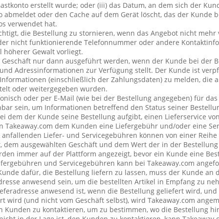
stkonto erstellt wurde; oder (iii) das Datum, an dem sich der Ku
 abmeldet oder den Cache auf dem Gerät löscht, das der Kunde be
os verwendet hat.
chtigt, die Bestellung zu stornieren, wenn das Angebot nicht mehr 
der nicht funktionierende Telefonnummer oder andere Kontaktin
l höherer Gewalt vorliegt.
 Geschäft nur dann ausgeführt werden, wenn der Kunde bei der B
 und Adressinformationen zur Verfügung stellt. Der Kunde ist verpfl
Informationen (einschließlich der Zahlungsdaten) zu melden, die
telt oder weitergegeben wurden.
onisch oder per E-Mail (wie bei der Bestellung angegeben) für da
bar sein, um Informationen betreffend den Status seiner Bestellu
ei dem der Kunde seine Bestellung aufgibt, einen Lieferservice v
n Takeaway.com dem Kunden eine Liefergebühr und/oder eine Se
ng anfallenden Liefer- und Servicegebühren können von einer Reih
t, dem ausgewählten Geschäft und dem Wert der in der Bestellung 
den immer auf der Plattform angezeigt, bevor ein Kunde eine Best
iefergebühren und Servicegebühren kann bei Takeaway.com angefo
 Kunde dafür, die Bestellung liefern zu lassen, muss der Kunde a
resse anwesend sein, um die bestellten Artikel in Empfang zu ne
eferadresse anwesend ist, wenn die Bestellung geliefert wird, und
rt wird (und nicht vom Geschäft selbst), wird Takeaway.com ang
Kunden zu kontaktieren, um zu bestimmen, wo die Bestellung hin
cht in der Lage ist, den Kunden zu kontaktieren, kann Takeaway.