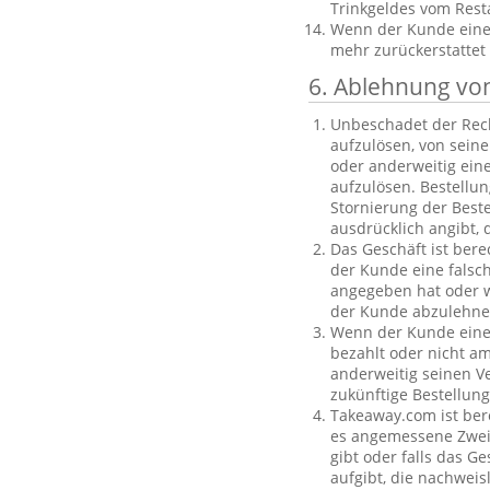
Trinkgeldes vom Rest
Wenn der Kunde eine B
mehr zurückerstattet
6. Ablehnung vo
Unbeschadet der Rech
aufzulösen, von sein
oder anderweitig einen
aufzulösen. Bestellu
Stornierung der Best
ausdrücklich angibt, 
Das Geschäft ist bere
der Kunde eine falsc
angegeben hat oder we
der Kunde abzulehnen
Wenn der Kunde eine f
bezahlt oder nicht am
anderweitig seinen V
zukünftige Bestellu
Takeaway.com ist ber
es angemessene Zweife
gibt oder falls das G
aufgibt, die nachweis