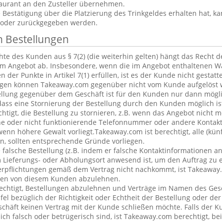
aurant an den Zusteller übernehmen.
estätigung über die Platzierung des Trinkgeldes erhalten hat, ka
 oder zurückgegeben werden.
n Bestellungen
te des Kunden aus § 7(2) (die weiterhin gelten) hängt das Recht 
em Angebot ab. Insbesondere, wenn die im Angebot enthaltenen Wa
 der Punkte in Artikel 7(1) erfüllen, ist es der Kunde nicht gestatt
ngen können Takeaway.com gegenüber nicht vom Kunde aufgelöst 
ellung gegenüber dem Geschäft ist für den Kunden nur dann mögl
dass eine Stornierung der Bestellung durch den Kunden möglich is
chtigt, die Bestellung zu stornieren, z.B. wenn das Angebot nicht 
he oder nicht funktionierende Telefonnummer oder andere Kontak
nn höhere Gewalt vorliegt.Takeaway.com ist berechtigt, alle (kün
, sollten entsprechende Gründe vorliegen.
alsche Bestellung (z.B. indem er falsche Kontaktinformationen an
 Lieferungs- oder Abholungsort anwesend ist, um den Auftrag zu e
erpflichtungen gemäß dem Vertrag nicht nachkommt, ist Takeaway.
ngen von diesem Kunden abzulehnen.
echtigt, Bestellungen abzulehnen und Verträge im Namen des Ges
l bezüglich der Richtigkeit oder Echtheit der Bestellung oder de
eschäft keinen Vertrag mit der Kunde schließen möchte. Falls der 
lich falsch oder betrügerisch sind, ist Takeaway.com berechtigt, bei