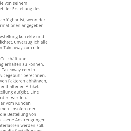
nde von seinem
i der Erstellung des
verfügbar ist, wenn der
formationen angegeben
estellung korrekte und
ichtet, unverzüglich alle
 an Takeaway.com oder
s Geschäft und
ng erhalten zu können.
on Takeaway.com in
rvicegebühr berechnen.
e von Faktoren abhängen,
enthaltenen Artikel,
ellung aufgibt. Eine
rdert werden.
n der vom Kunden
hmen. Insofern der
 die Bestellung von
emessene Anstrengungen
terlassen werden soll.
com die Bestellung an