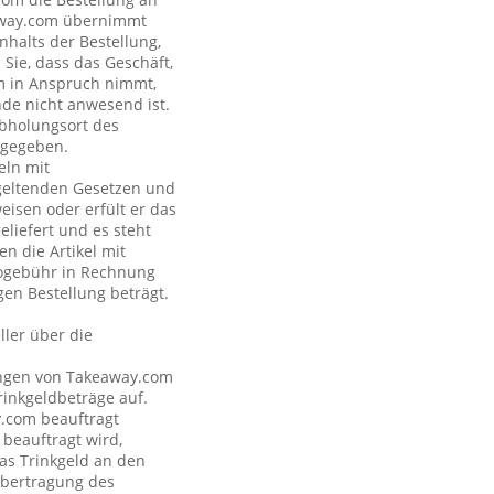
eaway.com übernimmt
nhalts der Bestellung,
Sie, dass das Geschäft,
om in Anspruch nimmt,
nde nicht anwesend ist.
Abholungsort des
ngegeben.
eln mit
geltenden Gesetzen und
eisen oder erfült er das
eliefert und es steht
n die Artikel mit
nogebühr in Rechnung
gen Bestellung beträgt.
ler über die
tungen von Takeaway.com
inkgeldbeträge auf.
y.com beauftragt
 beauftragt wird,
as Trinkgeld an den
Übertragung des