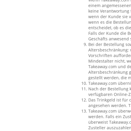
einem angemessenen O
keine Verantwortung f
wenn der Kunde sie vo
wenn es die Bestellun
entscheidet, ob es di
Falls der Kunde die 
Geschäfts anwesend s
Bei der Bestellung so
Altersbeschränkung:
Vorschriften aufforde
Mindestalter nicht, w
Takeaway.com und dem
Altersbeschränkung g
gestellt werden, die 
Takeaway.com übernim
Nach der Bestellung 
verfügbaren Online-Z
Das Trinkgeld ist für
angesehen werden. Ta
Takeaway.com überweis
werden. Falls ein Zus
überweist Takeaway.c
Zusteller auszuzahle